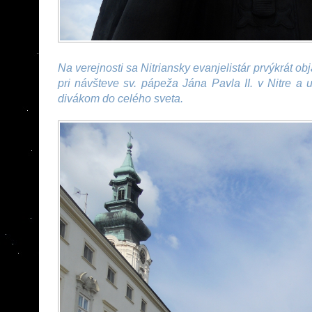
Na verejnosti sa Nitriansky evanjelistár prvýkrát ob
pri návšteve sv. pápeža Jána Pavla II. v Nitre a 
divákom do celého sveta.