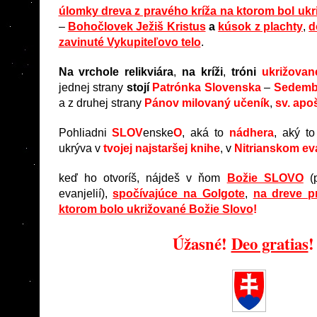
úlomky dreva z pravého kríža na ktorom bol ukr
–
Bohočlovek Ježiš Kristus
a
kúsok z plachty
,
d
zavinuté Vykupiteľovo telo
.
Na vrchole relikviára
,
na kríži
,
tróni
ukrižovan
jednej strany
stojí
Patrónka Slovenska
–
Sedembo
a z druhej strany
Pánov milovaný učeník
,
sv. apo
Pohliadni
SLOV
enske
O
, aká to
nádhera
, aký t
ukrýva v
tvojej najstaršej knihe
, v
Nitrianskom eva
keď ho otvoríš, nájdeš v ňom
Božie SLOVO
(p
evanjelií),
spočívajúce na Golgote
,
na dreve p
ktorom bolo ukrižované Božie Slovo
!
Úžasné!
Deo gratias
!
…