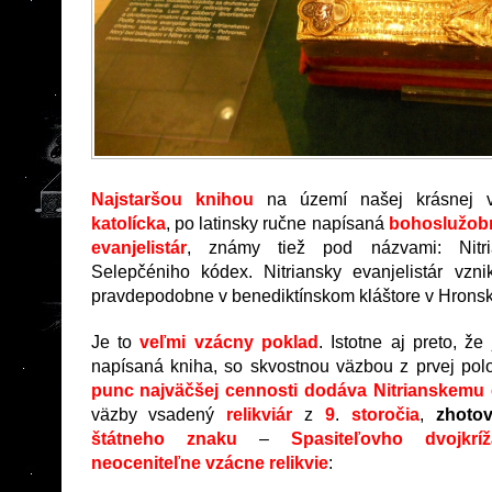
Najstaršou knihou
na území našej krásnej v
katolícka
, po latinsky ručne napísaná
bohoslužob
evanjelistár
, známy tiež pod názvami: Nitr
Selepčéniho kódex. Nitriansky evanjelistár vzn
pravdepodobne v benediktínskom kláštore v Hrons
Je to
veľmi vzácny poklad
. Istotne aj preto, že
napísaná kniha, so skvostnou väzbou z prvej polov
punc najväčšej cennosti dodáva Nitrianskemu e
väzby vsadený
relikviár
z
9
.
storočia
,
zhoto
štátneho znaku
–
Spasiteľovho dvojkríž
neoceniteľne vzácne relikvie
: