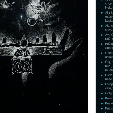
chcem
Nekon
Aj z 
oslav
Láska
Ako c
slove
Ave C
Kríž,
Božia
Spasi
Celé 
oslav
Čuj, 
budí, 
múdro 
Dielo
naše
Fotop
celu, 
Golgo
Korun
Kríž 
Kríž 