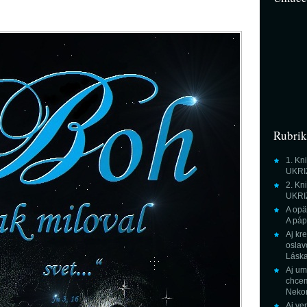
Rubri
1. K
UKRI
2. K
UKRI
A opä
A páp
Aj kr
oslav
Láska
Aj um
chcem
Neko
Aj ve