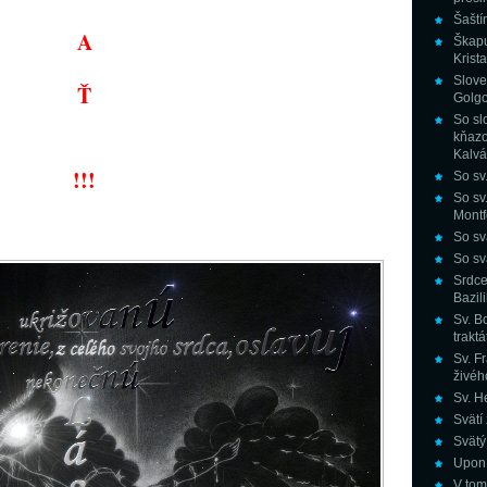
Šaští
A
Škapu
Krist
Slove
Ť
Golgo
So sl
kňaz
Kalvár
!!!
So sv
So sv
Montfo
So sv
So sv
Srdce
Bazil
Sv. B
trakt
Sv. Fr
živéh
Sv. H
Svätí 
Svätý
Uponí
V tomt