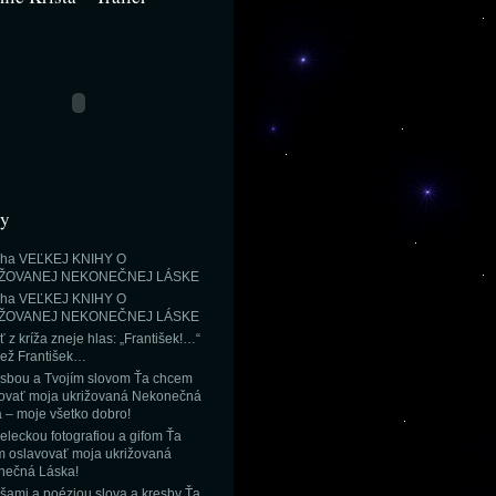
ky
niha VEĽKEJ KNIHY O
ŽOVANEJ NEKONEČNEJ LÁSKE
niha VEĽKEJ KNIHY O
ŽOVANEJ NEKONEČNEJ LÁSKE
ť z kríža zneje hlas: „František!…“
ež František…
esbou a Tvojím slovom Ťa chcem
ovať moja ukrižovaná Nekonečná
 – moje všetko dobro!
eleckou fotografiou a gifom Ťa
 oslavovať moja ukrižovaná
nečná Láska!
ršami a poéziou slova a kresby Ťa