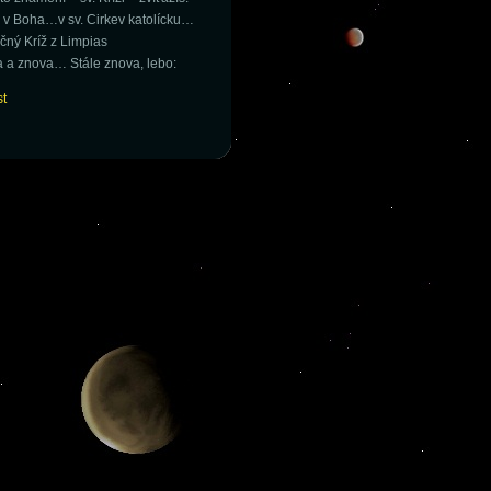
 v Boha…v sv. Cirkev katolícku…
čný Kríž z Limpias
 a znova… Stále znova, lebo: