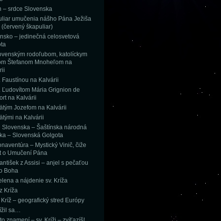
n – srdce Slovenska
liar umučenia nášho Pána Ježiša
a (červený škapuliar)
nsko – jedinečná celosvetová
ta
ovenským rodoľubom, katolíckym
om Štefanom Mnoheľom na
ii
. Faustínou na Kalvárii
. Ľudovítom Mária Grignion de
rt na Kalvárii
ätým Jozefom na Kalvárii
ätými na Kalvárii
 Slovenska – Šaštínska národná
ika – Slovenská Golgota
onaventúra – Mystický Vinič, čiže
át o Umučení Pána
antišek z Assisi – anjel s pečaťou
o Boha
elena a nájdenie sv. Kríža
z Kríža
 Kríž – geografický stred Európy
žil sa…
o znamení – sv. Kríži – zvíťazíš!