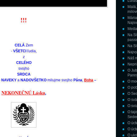
Lurds
Malá,
milov
!!!
Mária
Najsv
Medai
Na Sl
passi
CELÁ
Zem
Na Sl
-
VŠETCI
ľudia,
Najvy
z
Náš n
CELÉHO
Nepria
svojho
O Jub
SRDCA
Panny
–
NAVEKY
a
NADOVŠETKO
milujme svojho
Pána
,
B
oha
–
O moc
O pob
NEKONEČNÚ Lásku
,
O Sed
O svä
O svi
O taj
Sede
O úct
O úct
O ukr