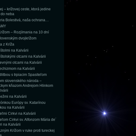
j – krížovej ceste, ktorá jedine
 do neba
ria Bolestivá, naša ochrana…
AMY
rížom – Rozjímania na 10 dní
lovenským dvojkrížom
a z Kríža
štolmi na Kalvárii
štolskými otcami na Kalvárii
kevnými otcami na Kalvárii
echizmom na Kalvárii
litbou s trpiacim Spasiteľom
om slovenského národa –
íckym kňazom Andrejom Hlinkom
lvárii
ežmi na Kalvárii
rónkou Európy sv. Katarínou
kou na Kalvárii
eľmi Cirkvi na Kalvárii
teľom Cirkvi sv. Alfonzom Mária de´
i na Kalvárii
azným Krížom v ruke proti tureckej
le