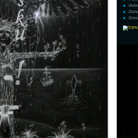
Verím
Zázra
Znova