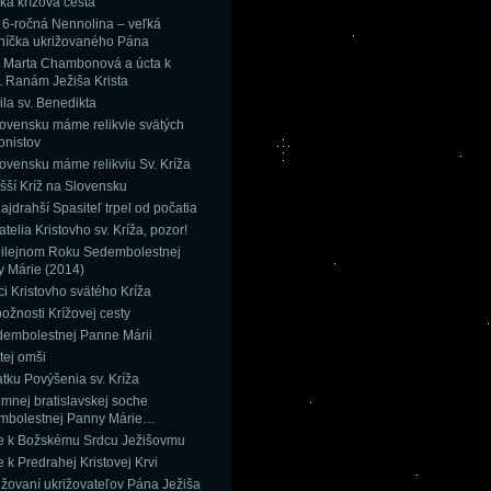
ká krížová cesta
 6-ročná Nennolina – veľká
níčka ukrižovaného Pána
 Marta Chambonová a úcta k
. Ranám Ježiša Krista
la sv. Benedikta
ovensku máme relikvie svätých
onistov
ovensku máme relikviu Sv. Kríža
šší Kríž na Slovensku
ajdrahší Spasiteľ trpel od počatia
telia Kristovho sv. Kríža, pozor!
ilejnom Roku Sedembolestnej
 Márie (2014)
i Kristovho svätého Kríža
ožnosti Krížovej cesty
embolestnej Panne Márii
tej omši
atku Povýšenia sv. Kríža
omnej bratislavskej soche
mbolestnej Panny Márie…
e k Božskému Srdcu Ježišovmu
e k Predrahej Kristovej Krvi
ižovaní ukrižovateľov Pána Ježiša