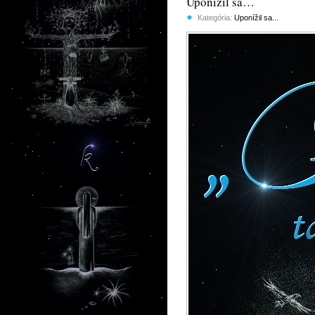
Uponížil sa…
Kategória:
Uponížil sa...