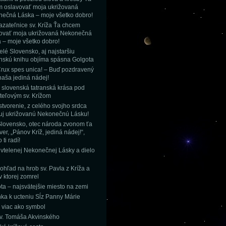
 oslavovať moja ukrižovaná
ečná Láska – moje všetko dobro!
kazateľnice sv. Kríža Ťa chcem
ovať moja ukrižovaná Nekonečná
 – moje všetko dobro!
elé Slovensko, aj najstaršiu
nskú knihu objíma spásna Golgota
rux spes unica! – Buď pozdravený
 naša jediná nádej!
 slovenská tatranská krása pod
teľovým sv. Krížom
stvorenie, z celého svojho srdca
uj ukrižovanú Nekonečnú Lásku!
Slovensko, otec národa zvonom ťa
ver, „Pánov Kríž, jediná nádej!“,
ti radí!
 vtelenej Nekonečnej Lásky a dielo
ohľad na hrob sv. Pavla z Kríža a
v ktorej zomrel
ta – najsvätejšie miesto na zemi
ka k ucteniu Sĺz Panny Márie
– viac ako symbol
sv. Tomáša Akvinského