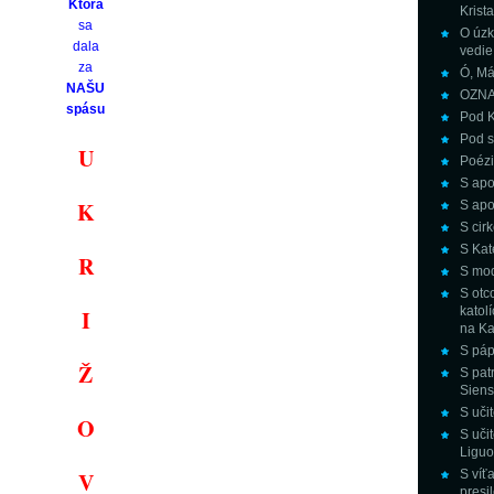
Ktorá
Krista
sa
O úzke
dala
vedie
za
Ó, Má
NAŠU
OZN
spásu
Pod K
Pod s
U
Poézi
S apo
K
S apo
S cir
S Kat
R
S mod
S otc
katol
I
na Ka
S páp
Ž
S pat
Siens
S učit
O
S uči
Liguor
V
S víť
presi